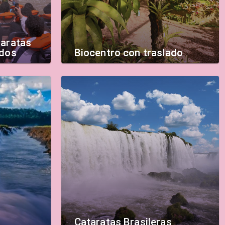
taratas
ados
Biocentro con traslado
Cataratas Brasileras