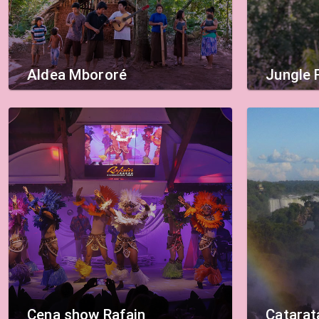
Aldea Mbororé
Jungle 
Cena show Rafain
Catarat