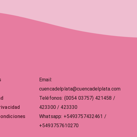
s
Email:
cuencadelplata@cuencadelplata.com
ad
Teléfonos
:
(0054 03757) 421458 /
rivacidad
423300 / 423330
condiciones
Whatsapp:
+5493757432461 /
+5493757610270