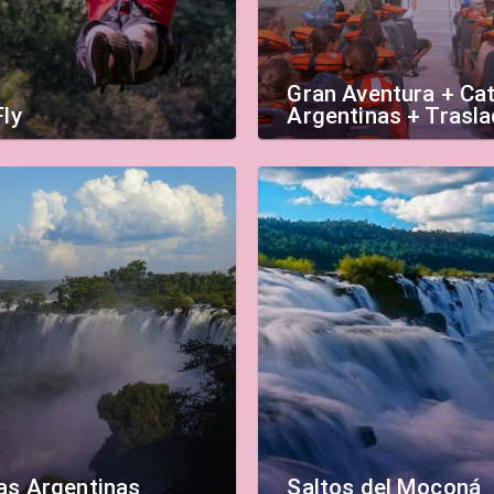
Gran Aventura + Ca
Fly
Argentinas + Trasl
as Argentinas
Saltos del Moconá