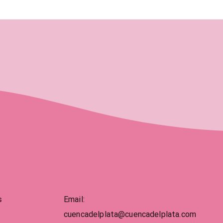
s
Email:
cuencadelplata@cuencadelplata.com